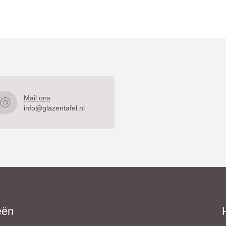
Mail ons
info@glazentafel.nl
eën