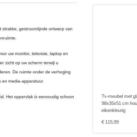
t strakke, gestroomlijnde ontwerp van
nruimte.
or uw monitor, televisie, laptop en
r zicht op uw scherm terwijl u
nderen. De ruimte onder de verhoging
s en media-apparatuur.
Tv-meubel met gl
eid. Het oppervlak is eenvoudig schoon
98x35x51 cm hout
eikenkleurig
€
115,99