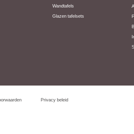
Wandtafels
A
Glazen tafelsets
P
B
I
S
oorwaarden
Privacy beleid