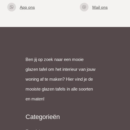
App ons
Mail ons
Klik hier
info@gla
om met
zentafel.
ons te
nl
appen
Ben jij op zoek naar een mooie
glazen tafel om het interieur van jouw
woning af te maken? Hier vind je de
mooiste glazen tafels in alle soorten
en maten!
Categorieën