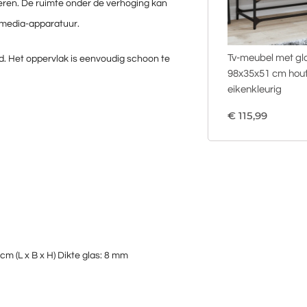
deren. De ruimte onder de verhoging kan
 media-apparatuur.
Tv-meubel met gl
id. Het oppervlak is eenvoudig schoon te
98x35x51 cm hout
eikenkleurig
€
115,99
cm (L x B x H) Dikte glas: 8 mm