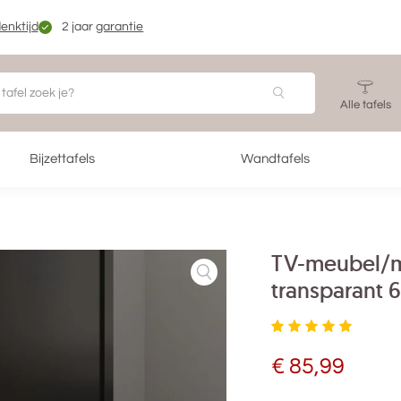
enktijd
2 jaar
garantie
Alle tafels
Bijzettafels
Wandtafels
TV-meubel/m
transparant 
€
85,99