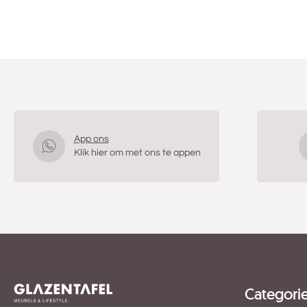
App ons
Klik hier om met ons te appen
Categori