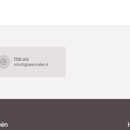
Mail ons
info@glazentafel.nl
eën