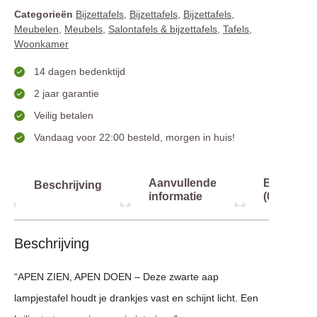
Categorieën
Bijzettafels
,
Bijzettafels
,
Bijzettafels
,
Meubelen
,
Meubels
,
Salontafels & bijzettafels
,
Tafels
,
Woonkamer
14 dagen bedenktijd
2 jaar garantie
Veilig betalen
Vandaag voor 22:00 besteld, morgen in huis!
Aanvullende
Beoordel
Beschrijving
informatie
(0)
Beschrijving
“APEN ZIEN, APEN DOEN – Deze zwarte aap
lampjestafel houdt je drankjes vast en schijnt licht. Een