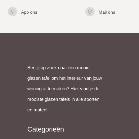
App ons
Mail ons
Klik hier
info@gla
om met
zentafel.
ons te
nl
appen
Ben jij op zoek naar een mooie
glazen tafel om het interieur van jouw
woning af te maken? Hier vind je de
mooiste glazen tafels in alle soorten
en maten!
Categorieën