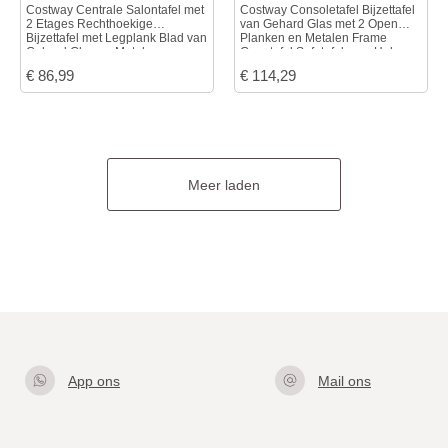
Costway Centrale Salontafel met
Costway Consoletafel Bijzettafel
2 Etages Rechthoekige
van Gehard Glas met 2 Open
Bijzettafel met Legplank Blad van
Planken en Metalen Frame
Gehard Glas en Metalen
Gangtafel Sofatafel voor Hal
Onderstel 95 kg Draagvermogen
Woonkamer Slaapkamer Goud
€
86,99
€
114,29
Meer laden
App ons
Mail ons
Klik hier
info@gla
om met
zentafel.
ons te
nl