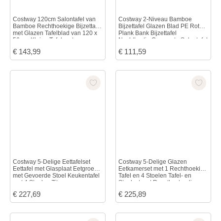
Costway 120cm Salontafel van
Costway 2-Niveau Bamboe
Bamboe Rechthoekige Bijzettafel
Bijzettafel Glazen Blad PE Rotan
met Glazen Tafelblad van 120 x
Plank Bank Bijzettafel
56 cm Kleine Tafel met
Nachtkastje Compacte Salontafel
Handgevlochten Rotan
voor Slaapkamer Woonkamer
€
143,99
€
111,59
Opbergvak
Costway 5-Delige Eettafelset
Costway 5-Delige Glazen
Eettafel met Glasplaat Eetgroep
Eetkamerset met 1 Rechthoekige
met Gevoerde Stoel Keukentafel
Tafel en 4 Stoelen Tafel- en
met 4 Stoelen Zitgroep voor
Stoelset met Roestbestendig
Eetkamer Keuken
Metalen Frame
€
227,69
€
225,89