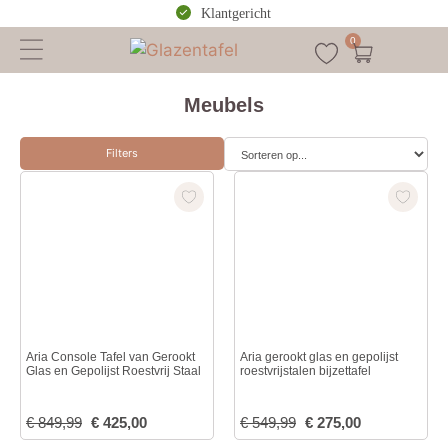
Klantgericht
0
Meubels
Filters
Aria Console Tafel van Gerookt
Aria gerookt glas en gepolijst
Glas en Gepolijst Roestvrij Staal
roestvrijstalen bijzettafel
€
849,99
€
425,00
€
549,99
€
275,00