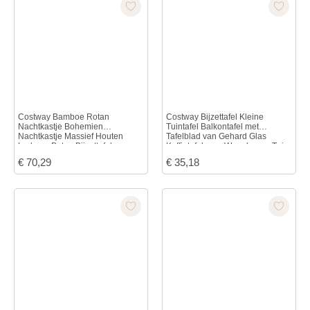
Costway Bamboe Rotan
Costway Bijzettafel Kleine
Nachtkastje Bohemien
Tuintafel Balkontafel met
Nachtkastje Massief Houten
Tafelblad van Gehard Glas
Lade en Poten Bijzettafel
Koffietafel voor Woonkamer Tuin
Verborgen Opbergruimte voor
Balkon Terras 43 x 43 x 45 cm
€
70,29
€
35,18
Stekkerdoos Bruin