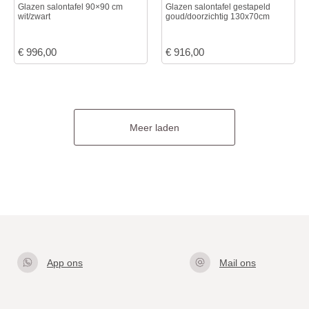
Glazen salontafel 90×90 cm
Glazen salontafel gestapeld
wit/zwart
goud/doorzichtig 130x70cm
€
996,00
€
916,00
Meer laden
App ons
Mail ons
Klik hier
info@gla
om met
zentafel.
ons te
nl