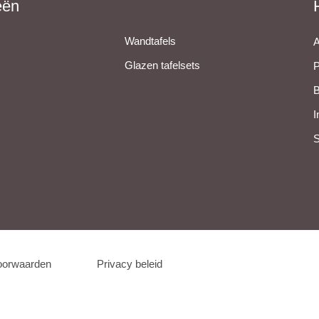
eën
Wandtafels
A
Glazen tafelsets
P
B
I
S
oorwaarden
Privacy beleid