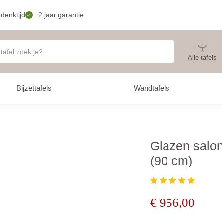
denktijd
2 jaar
garantie
Alle tafels
Bijzettafels
Wandtafels
Glazen salon
(90 cm)
€
956,00