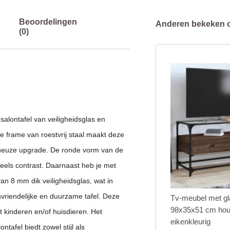
Beoordelingen
Anderen bekeken 
(0)
salontafel van veiligheidsglas en
te frame van roestvrij staal maakt deze
luxueuze upgrade. De ronde vorm van de
speels contrast. Daarnaast heb je met
an 8 mm dik veiligheidsglas, wat in
vriendelijke en duurzame tafel. Deze
Tv-meubel met gl
98x35x51 cm hout
t kinderen en/of huisdieren. Het
eikenkleurig
tafel biedt zowel stijl als