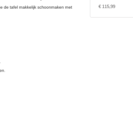
€
115,99
n je de tafel makkelijk schoonmaken met
.
en.