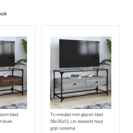
ook
azen blad
Tv-meubel met glazen blad
 bruin
98x35x51 cm bewerkt hout
grijs sonoma