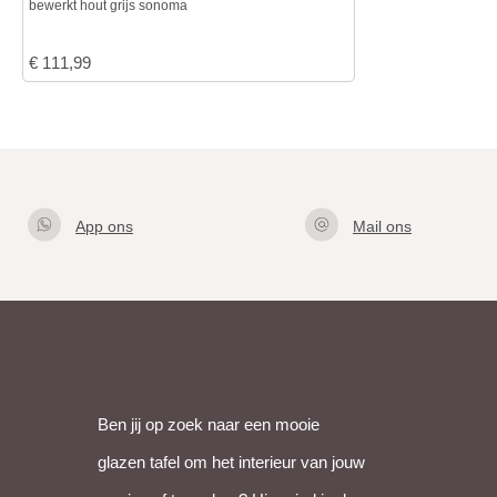
bewerkt hout grijs sonoma
€
111,99
App ons
Mail ons
Klik hier
info@gla
om met
zentafel.
ons te
nl
appen
Ben jij op zoek naar een mooie
glazen tafel om het interieur van jouw