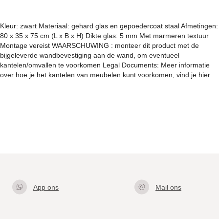
Kleur: zwart Materiaal: gehard glas en gepoedercoat staal Afmetingen:
80 x 35 x 75 cm (L x B x H) Dikte glas: 5 mm Met marmeren textuur
Montage vereist WAARSCHUWING : monteer dit product met de
bijgeleverde wandbevestiging aan de wand, om eventueel
kantelen/omvallen te voorkomen Legal Documents: Meer informatie
over hoe je het kantelen van meubelen kunt voorkomen, vind je hier
App ons
Mail ons
Klik hier
info@gla
om met
zentafel.
ons te
nl