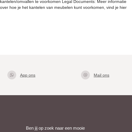
kantelen/omvallen te voorkomen Legal Documents: Meer informatie
over hoe je het kantelen van meubelen kunt voorkomen, vind je hier
App ons
Mail ons
Klik hier
info@gla
om met
zentafel.
ons te
nl
appen
Ben jij op zoek naar een mooie