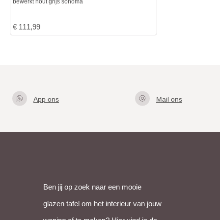
bewerkt hout grijs sonoma
€
111,99
App ons
Mail ons
Klik hier
info@gla
om met
zentafel.
ons te
nl
appen
Ben jij op zoek naar een mooie
glazen tafel om het interieur van jouw