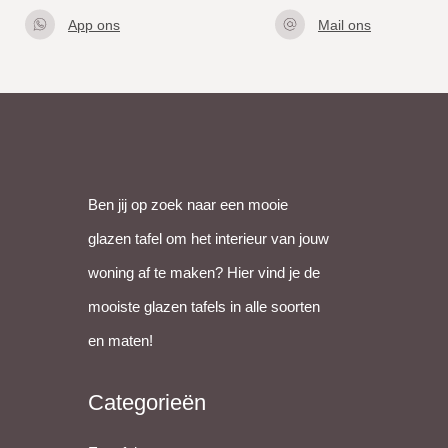
App ons
Mail ons
Klik hier
info@gla
om met
zentafel.
ons te
nl
appen
Ben jij op zoek naar een mooie
glazen tafel om het interieur van jouw
woning af te maken? Hier vind je de
mooiste glazen tafels in alle soorten
en maten!
Categorieën