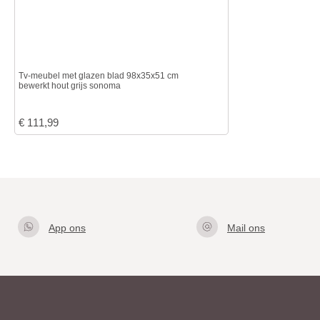
Tv-meubel met glazen blad 98x35x51 cm
bewerkt hout grijs sonoma
€
111,99
App ons
Mail ons
Klik hier
info@gla
om met
zentafel.
ons te
nl
appen