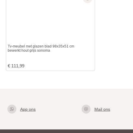
Tv-meubel met glazen blad 98x35x51 cm
bewerkt hout grijs sonoma
€
111,99
App ons
Mail ons
Klik hier
info@gla
om met
zentafel.
ons te
nl