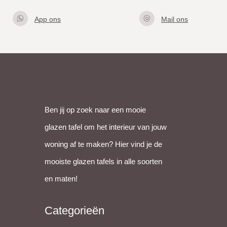
App ons
Mail ons
Klik hier
info@gla
om met
zentafel.
ons te
nl
appen
Ben jij op zoek naar een mooie
glazen tafel om het interieur van jouw
woning af te maken? Hier vind je de
mooiste glazen tafels in alle soorten
en maten!
Categorieën