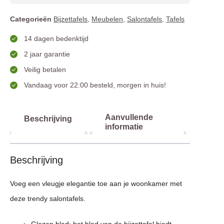
Categorieën
Bijzettafels
,
Meubelen
,
Salontafels
,
Tafels
14 dagen bedenktijd
2 jaar garantie
Veilig betalen
Vandaag voor 22:00 besteld, morgen in huis!
Aanvullende
Beschrijving
informatie
Beschrijving
Voeg een vleugje elegantie toe aan je woonkamer met
deze trendy salontafels.
Glazen blad: het blad van de bijzettafel biedt