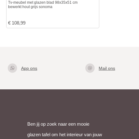
Tv-meubel met glazen blad 98x35x51 cm
bewerkt hout grijs sonoma
€
108,99
App ons
Mail ons
Klik hier
info@gla
om met
zentafel.
ons te
nl
appen
Ben jij op zoek naar een mooie
glazen tafel om het interieur van jouw