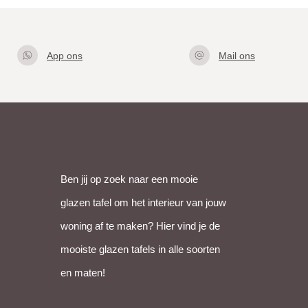
App ons
Mail ons
Klik hier
info@gla
om met
zentafel.
ons te
nl
appen
Ben jij op zoek naar een mooie
glazen tafel om het interieur van jouw
woning af te maken? Hier vind je de
mooiste glazen tafels in alle soorten
en maten!