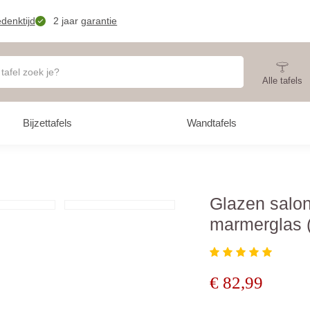
denktijd
2 jaar
garantie
Alle tafels
Bijzettafels
Wandtafels
Glazen salon
marmerglas 
€
82,99