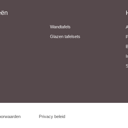
eën
Wandtafels
A
Glazen tafelsets
P
B
I
S
oorwaarden
Privacy beleid