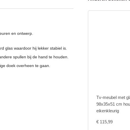
leuren en ontwerp.
 glas waardoor hij lekker stabiel is.
andere spullen bij de hand te houden.
tige doek overheen te gaan.
Tv-meubel met gl
98x35x51 cm hout
eikenkleurig
€
115,99