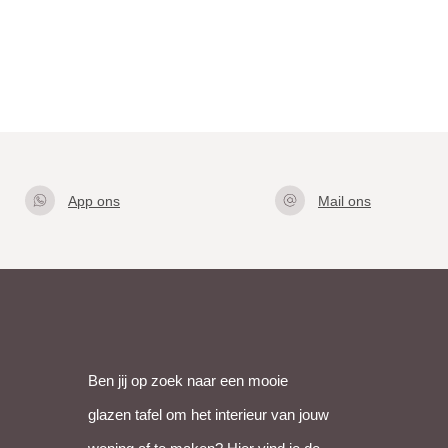
App ons
Mail ons
Klik hier
info@gla
om met
zentafel.
ons te
nl
appen
Ben jij op zoek naar een mooie
glazen tafel om het interieur van jouw