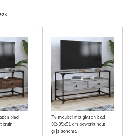
ook
azen blad
Tv-meubel met glazen blad
 bruin
98x35x51 cm bewerkt hout
grijs sonoma