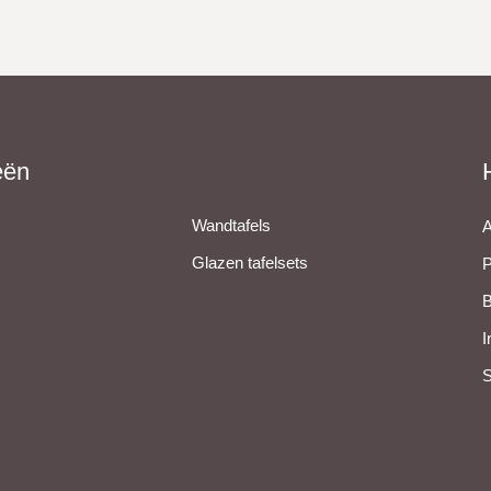
eën
Wandtafels
A
Glazen tafelsets
P
B
I
S