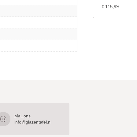
€
115,99
Mail ons
info@glazentafel.nl