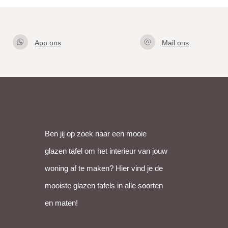
App ons
Mail ons
Klik hier
info@gla
om met
zentafel.
ons te
nl
appen
Ben jij op zoek naar een mooie
glazen tafel om het interieur van jouw
woning af te maken? Hier vind je de
mooiste glazen tafels in alle soorten
en maten!