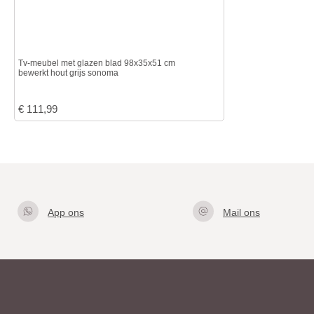
Tv-meubel met glazen blad 98x35x51 cm
bewerkt hout grijs sonoma
€
111,99
App ons
Mail ons
Klik hier
info@gla
om met
zentafel.
ons te
nl
appen