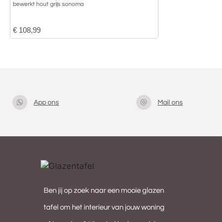
bewerkt hout grijs sonoma
€
108,99
App ons
Mail ons
Klik hier
info@gla
om met
zentafel.
ons te
nl
appen
Ben jij op zoek naar een mooie glazen
tafel om het interieur van jouw woning