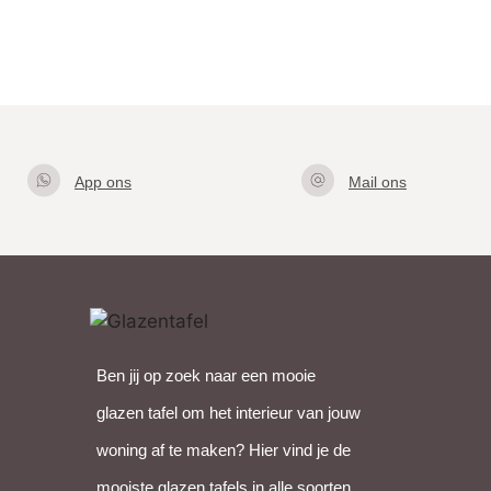
App ons
Mail ons
Klik hier
info@gla
om met
zentafel.
ons te
nl
appen
Ben jij op zoek naar een mooie
glazen tafel om het interieur van jouw
woning af te maken? Hier vind je de
mooiste glazen tafels in alle soorten