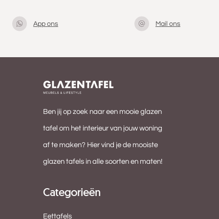
App ons
Mail ons
Klik hier
info@gla
om met
zentafel.
ons te
nl
appen
Ben jij op zoek naar een mooie glazen
tafel om het interieur van jouw woning
af te maken? Hier vind je de mooiste
glazen tafels in alle soorten en maten!
Categorieën
Eettafels