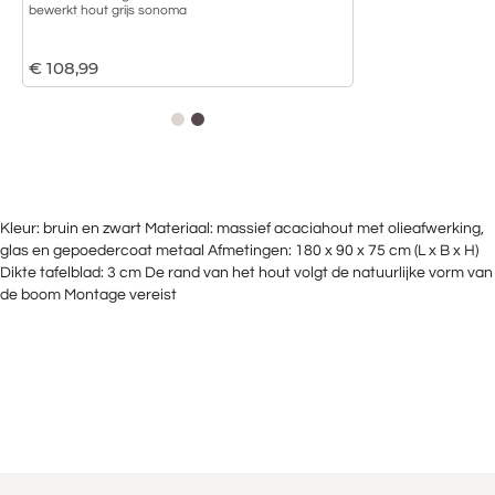
bewerkt hout grijs sonoma
hout bruin eikenkle
€
108,99
€
115,99
1
2
Kleur: bruin en zwart Materiaal: massief acaciahout met olieafwerking,
glas en gepoedercoat metaal Afmetingen: 180 x 90 x 75 cm (L x B x H)
Dikte tafelblad: 3 cm De rand van het hout volgt de natuurlijke vorm van
de boom Montage vereist