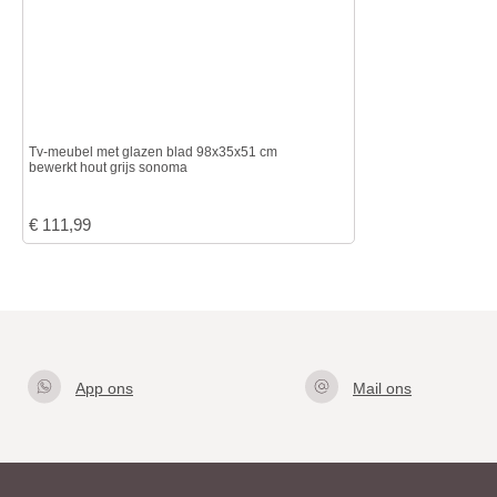
Tv-meubel met glazen blad 98x35x51 cm
bewerkt hout grijs sonoma
€
111,99
App ons
Mail ons
Klik hier
info@gla
om met
zentafel.
ons te
nl
appen