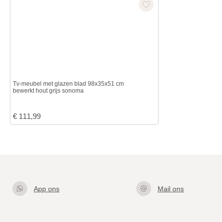
Tv-meubel met glazen blad 98x35x51 cm
bewerkt hout grijs sonoma
€
111,99
App ons
Mail ons
Klik hier
info@gla
om met
zentafel.
ons te
nl