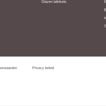
Glazen tafelsets
P
B
I
S
oorwaarden
Privacy beleid