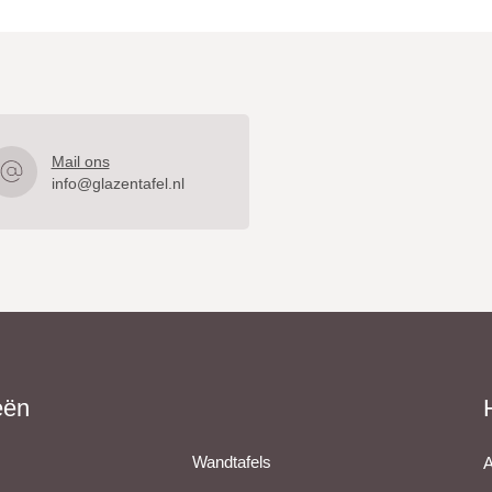
Mail ons
info@glazentafel.nl
eën
Wandtafels
A